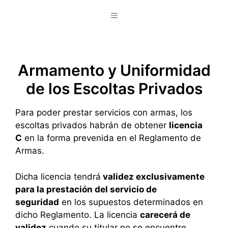
Saltar
Menú
al
contenido
Armamento y Uniformidad
de los Escoltas Privados
Para poder prestar servicios con armas, los
escoltas privados habrán de obtener
licencia
C
en la forma prevenida en el Reglamento de
Armas.
Dicha licencia tendrá
validez exclusivamente
para la prestación del servicio de
seguridad
en los supuestos determinados en
dicho Reglamento. La licencia
carecerá de
validez
cuando su titular no se encuentre