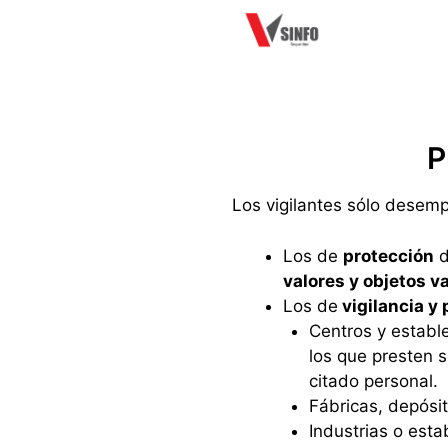
Saltar
al
contenido
P
Los vigilantes sólo desemp
Los de
protección
d
valores y objetos v
Los de
vigilancia y
Centros y estable
los que presten 
citado personal.
Fábricas, depósit
Industrias o esta