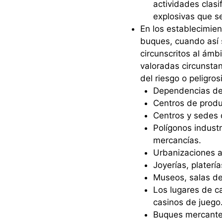
actividades clasi
explosivas que s
En los establecimie
buques, cuando así s
circunscritos al ámb
valoradas circunstanc
del riesgo o peligros
Dependencias de 
Centros de produc
Centros y sedes 
Polígonos indust
mercancías.
Urbanizaciones a
Joyerías, platerí
Museos, salas de
Los lugares de c
casinos de juego
Buques mercante