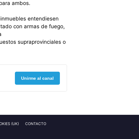
 para ambos.
o inmuebles entendiesen
estado con armas de fuego,
a
uestos supraprovinciales o
Unirme al canal
OKIES (UK)
CONTACTO