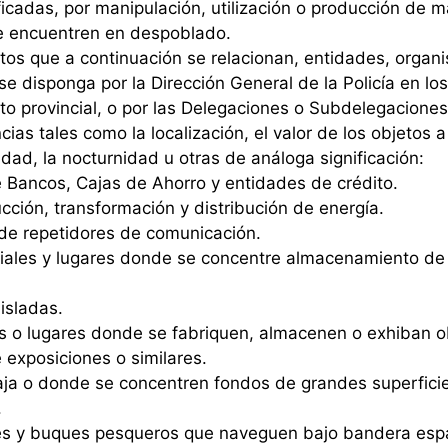
ficadas, por manipulación, utilización o producción de m
e encuentren en despoblado.
ntos que a continuación se relacionan, entidades, organ
e disponga por la Dirección General de la Policía en l
ito provincial, o por las Delegaciones o Subdelegacione
ias tales como la localización, el valor de los objetos a
idad, la nocturnidad u otras de análoga significación:
Bancos, Cajas de Ahorro y entidades de crédito.
ción, transformación y distribución de energía.
de repetidores de comunicación.
riales y lugares donde se concentre almacenamiento de
isladas.
as o lugares donde se fabriquen, almacenen o exhiban o
 exposiciones o similares.
aja o donde se concentren fondos de grandes superfici
.
s y buques pesqueros que naveguen bajo bandera espa